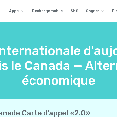
Appel
Recharge mobile
SMS
Gagner
Bl
internationale d'aujo
s le Canada — Altern
économique
enade Carte d'appel «2.0»