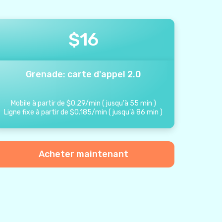
$
16
Grenade: carte d'appel 2.0
Mobile à partir de
$
0.29
/
min
(
jusqu'à
55
min
)
Ligne fixe à partir de
$
0.185
/
min
(
jusqu'à
86
min
)
Acheter maintenant