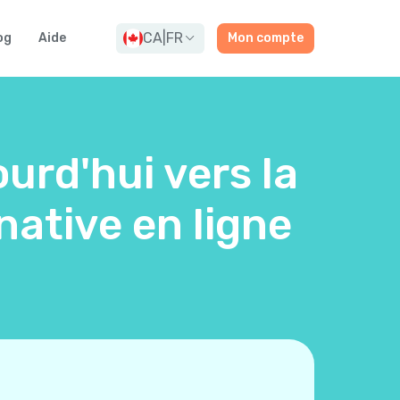
CA
|
FR
og
Aide
Mon compte
urd'hui vers la
ative en ligne