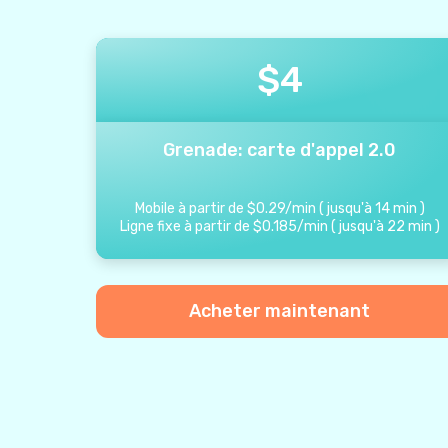
$
4
Grenade: carte d'appel 2.0
Mobile à partir de
$
0.29
/
min
(
jusqu'à
14
min
)
Ligne fixe à partir de
$
0.185
/
min
(
jusqu'à
22
min
)
Acheter maintenant