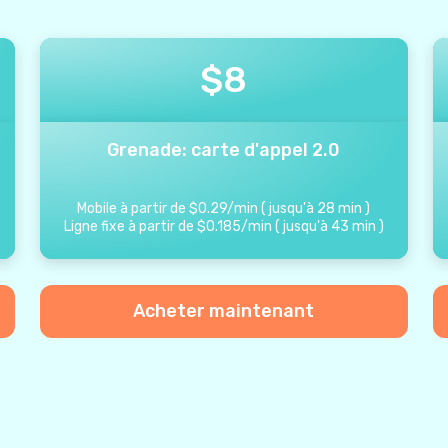
$
8
Grenade: carte d'appel 2.0
Mobile à partir de
$
0.29
/
min
(
jusqu'à
28
min
)
Ligne fixe à partir de
$
0.185
/
min
(
jusqu'à
43
min
)
Acheter maintenant