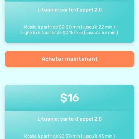
Lituanie: carte d'appel 2.0
Mobile à partir de
$
0.37
/
min
(
jusqu'à
22
min
)
Ligne fixe à partir de
$
0.15
/
min
(
jusqu'à
53
min
)
Acheter maintenant
$
16
Lituanie: carte d'appel 2.0
Mobile à partir de
$
0.37
/
min
(
jusqu'à
43
min
)