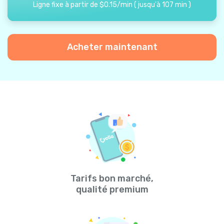
Ligne fixe à partir de
$
0.15
/
min
(
jusqu'à
107
min
)
Acheter maintenant
Tarifs bon marché,
qualité premium