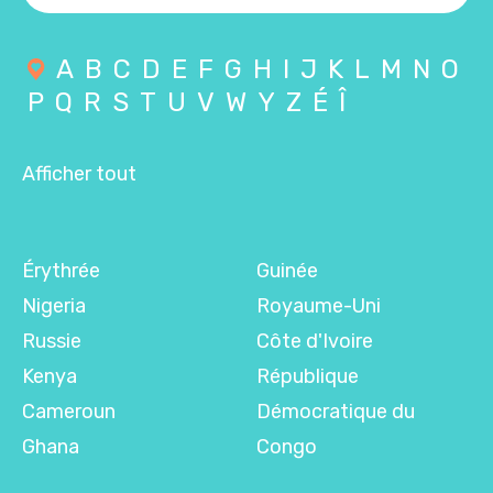
A
B
C
D
E
F
G
H
I
J
K
L
M
N
O
P
Q
R
S
T
U
V
W
Y
Z
É
Î
Afficher tout
Érythrée
Guinée
Nigeria
Royaume-Uni
Russie
Côte d'Ivoire
Kenya
République
Cameroun
Démocratique du
Ghana
Congo