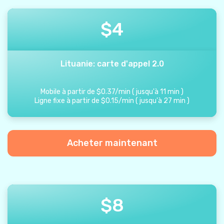
$
4
Lituanie: carte d'appel 2.0
Mobile à partir de
$
0.37
/
min
(
jusqu'à
11
min
)
Ligne fixe à partir de
$
0.15
/
min
(
jusqu'à
27
min
)
Acheter maintenant
$
8