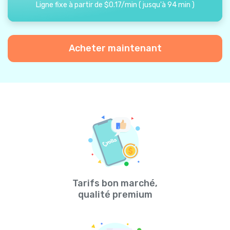
Ligne fixe à partir de
$
0.17
/
min
(
jusqu'à
94
min
)
Acheter maintenant
Tarifs bon marché,
qualité premium