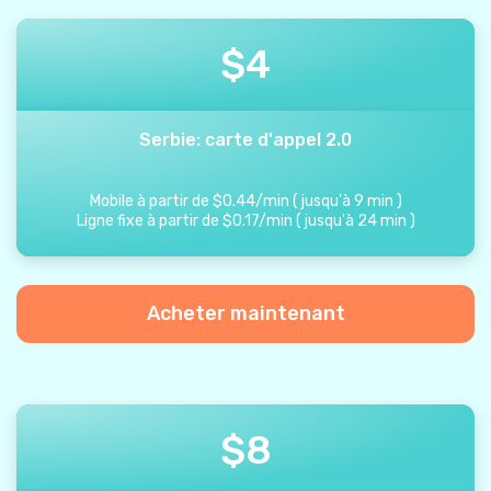
$
4
Serbie: carte d'appel 2.0
Mobile à partir de
$
0.44
/
min
(
jusqu'à
9
min
)
Ligne fixe à partir de
$
0.17
/
min
(
jusqu'à
24
min
)
Acheter maintenant
$
8