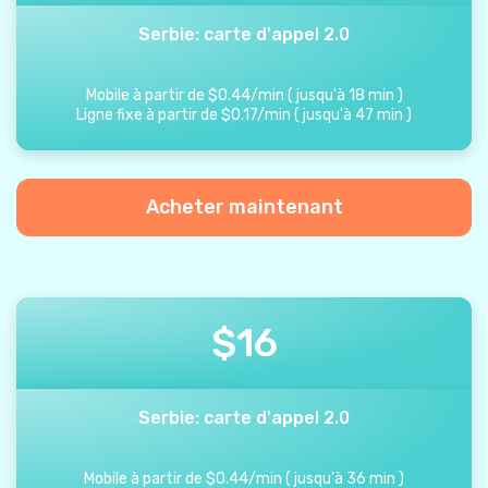
Serbie: carte d'appel 2.0
Mobile à partir de
$
0.44
/
min
(
jusqu'à
18
min
)
Ligne fixe à partir de
$
0.17
/
min
(
jusqu'à
47
min
)
Acheter maintenant
$
16
Serbie: carte d'appel 2.0
Mobile à partir de
$
0.44
/
min
(
jusqu'à
36
min
)