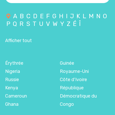
A
B
C
D
E
F
G
H
I
J
K
L
M
N
O
P
Q
R
S
T
U
V
W
Y
Z
É
Î
Afficher tout
Érythrée
Guinée
Nigeria
Royaume-Uni
Russie
Côte d'Ivoire
Kenya
République
Cameroun
Démocratique du
Ghana
Congo