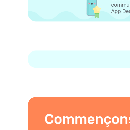
communa
App Des
Commençon