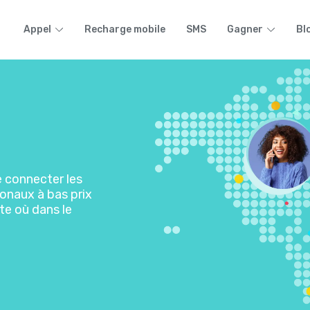
Appel
Recharge mobile
SMS
Gagner
Bl
de connecter les
onaux à bas prix
rte où dans le