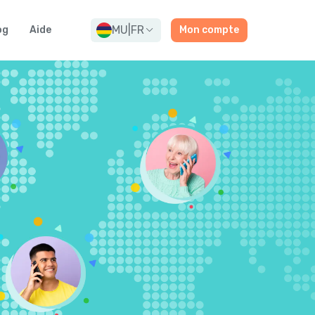
MU
|
FR
og
Aide
Mon compte