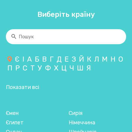
Виберіть країну
Є
І
А
Б
В
Г
Д
Е
З
Й
К
Л
М
Н
О
П
Р
С
Т
У
Ф
Х
Ц
Ч
Ш
Я
Показати всі
Ємен
Сирія
Єгипет
Німеччина
Судан
Швейцарія