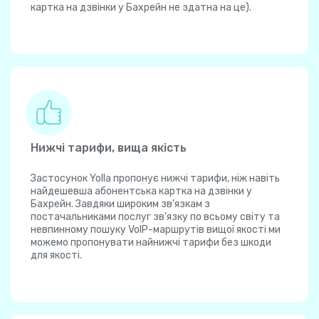
картка на дзвінки у Бахрейн не здатна на це).
Нижчі тарифи, вища якість
Застосунок Yolla пропонує нижчі тарифи, ніж навіть
найдешевша абонентська картка на дзвінки у
Бахрейн. Завдяки широким зв'язкам з
постачальниками послуг зв'язку по всьому світу та
невпинному пошуку VoIP-маршрутів вищої якості ми
можемо пропонувати найнижчі тарифи без шкоди
для якості.