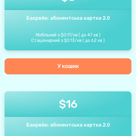
Бахрейн: абонентська картка 2.0
Мобільний з
$
0.17
/
хв
(
до
47
хв
)
Стаціонарний з
$
0.13
/
хв
(
до
62
хв
)
У кошик
$
16
Бахрейн: абонентська картка 2.0