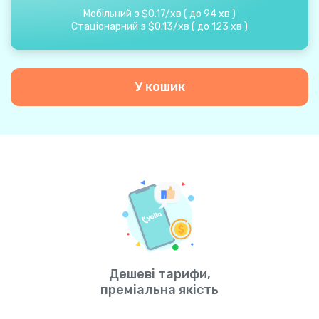
Мобільний з
$
0.17
/
хв
(
до
94
хв
)
Стаціонарний з
$
0.13
/
хв
(
до
123
хв
)
У кошик
Дешеві тарифи,
преміальна якість