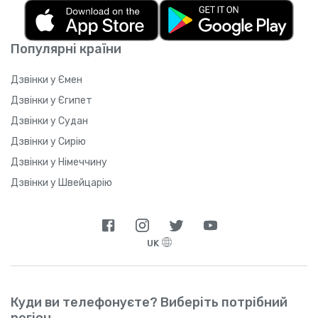
Популярні країни
Дзвінки у Ємен
Дзвінки у Єгипет
Дзвінки у Судан
Дзвінки у Сирію
Дзвінки у Німеччину
Дзвінки у Швейцарію
UK
Куди ви телефонуєте? Виберіть потрібний
регіон.