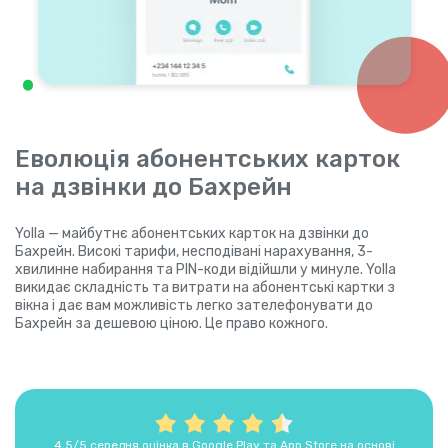
Еволюція абонентських карток
на дзвінки до Бахрейн
Yolla — майбутнє абонентських карток на дзвінки до
Бахрейн. Високі тарифи, несподівані нарахування, 3-
хвилинне набирання та PIN-коди відійшли у минуле. Yolla
викидає складність та витрати на абонентські картки з
вікна і дає вам можливість легко зателефонувати до
Бахрейн за дешевою ціною. Це право кожного.
4,5/5 середня оцінка в Google Play та App Store на основі