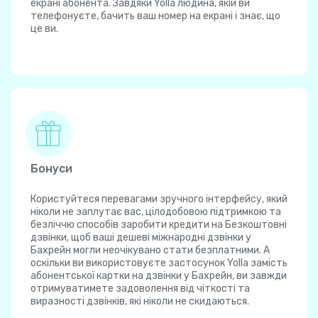
екрані абонента. Завдяки Yolla людина, якій ви
телефонуєте, бачить ваш номер на екрані і знає, що
це ви.
Бонуси
Користуйтеся перевагами зручного інтерфейсу, який
ніколи не заплутає вас, цілодобовою підтримкою та
безліччю способів заробити кредити на Безкоштовні
дзвінки, щоб ваші дешеві міжнародні дзвінки у
Бахрейн могли неочікувано стати безплатними. А
оскільки ви використовуєте застосунок Yolla замість
абонентської картки на дзвінки у Бахрейн, ви завжди
отримуватимете задоволення від чіткості та
виразності дзвінків, які ніколи не скидаються.