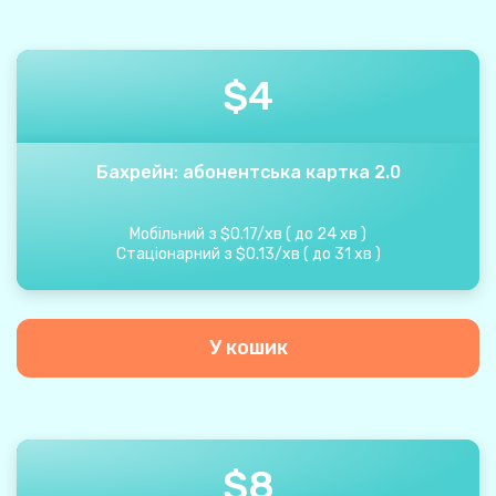
$
4
Бахрейн: абонентська картка 2.0
Мобільний з
$
0.17
/
хв
(
до
24
хв
)
Стаціонарний з
$
0.13
/
хв
(
до
31
хв
)
У кошик
$
8