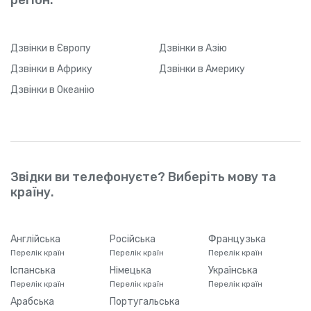
Дзвінки
в Європу
Дзвінки
в Азію
Дзвінки
в Африку
Дзвінки
в Америку
Дзвінки
в Океанію
Звідки ви телефонуєте? Виберіть мову та
країну.
Англійська
Російська
Французька
Перелік країн
Перелік країн
Перелік країн
Іспанська
Німецька
Українська
Перелік країн
Перелік країн
Перелік країн
Арабська
Португальська