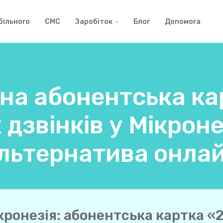
більного
СМС
Заробіток
Блог
Допомога
на абонентська ка
дзвінків у Мікрон
льтернатива онла
кронезія: абонентська картка «