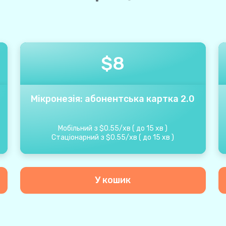
$
8
Мікронезія: абонентська картка 2.0
Мобільний з
$
0.55
/
хв
(
до
15
хв
)
Стаціонарний з
$
0.55
/
хв
(
до
15
хв
)
У кошик