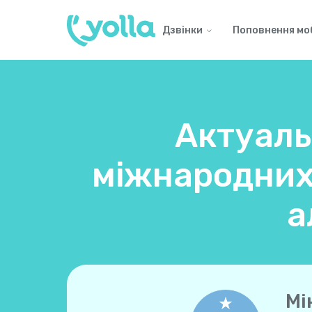
Дзвінки
Поповнення мо
Актуаль
міжнародних 
а
Мі