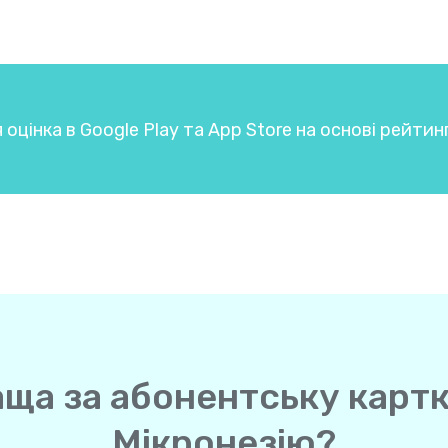
 оцінка в Google Play та App Store на основі рейтин
аща за абонентську картк
Мікронезію?