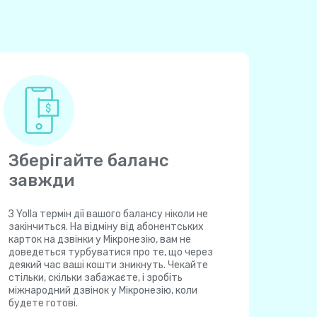
Зберігайте баланс
завжди
З Yolla термін дії вашого балансу ніколи не
закінчиться. На відміну від абонентських
карток на дзвінки у Мікронезію, вам не
доведеться турбуватися про те, що через
деякий час ваші кошти зникнуть. Чекайте
стільки, скільки забажаєте, і зробіть
міжнародний дзвінок у Мікронезію, коли
будете готові.