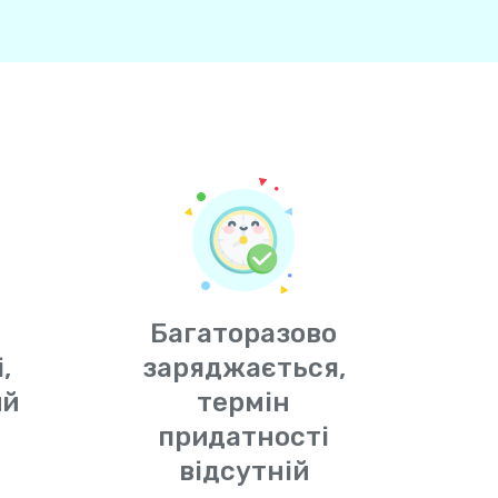
Багаторазово
,
заряджається,
ий
термін
придатності
відсутній