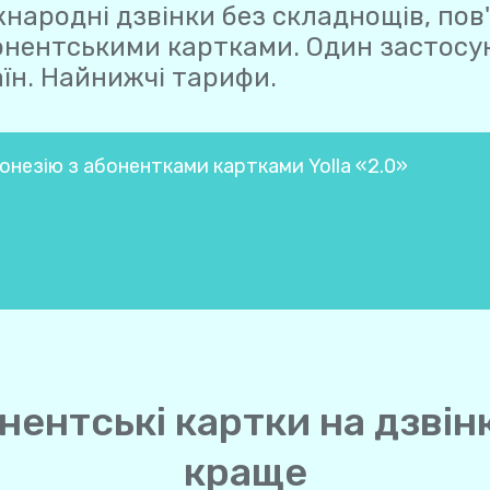
народні дзвінки без складнощів, пов
онентськими картками. Один застосун
їн. Найнижчі тарифи.
онезію з абонентками картками Yolla «2.0»
нентські картки на дзвін
краще