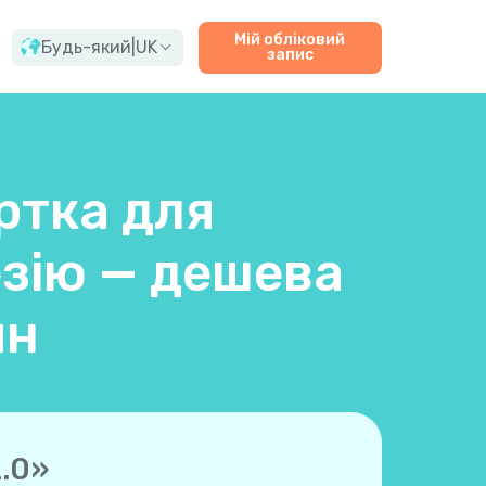
Мій обліковий
Будь-який
|
UK
запис
ртка для
езію — дешева
йн
2.0»