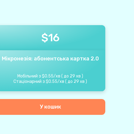
$
16
Мікронезія: абонентська картка 2.0
Мобільний з
$
0.55
/
хв
(
до
29
хв
)
Стаціонарний з
$
0.55
/
хв
(
до
29
хв
)
У кошик