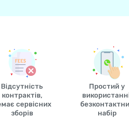
Відсутність
Простий у
контрактів,
використанні
емає сервісних
безконтактн
зборів
набір