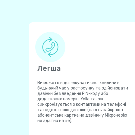
Легша
Ви можете відстежувати свої хвилини в
будь-який час у застосунку та здійснювати
дзвінки без введення PIN-коду або
додаткових номерів. Yolla також
синхронізується з контактами на телефоні
та веде історію дзвінків (навіть найкраща
абонентська картка на дзвінки у Мікронезію
не здатна на це).