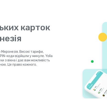
ьких карток
незія
 Мікронезія. Високі тарифи,
IN-коди відійшли у минуле. Yolla
и з вікна і дає вам можливість
ною. Це право кожного.