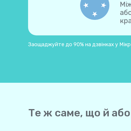
Між
аб
кра
Заощаджуйте до 90% на дзвінках у Мікр
Те ж саме, що й або