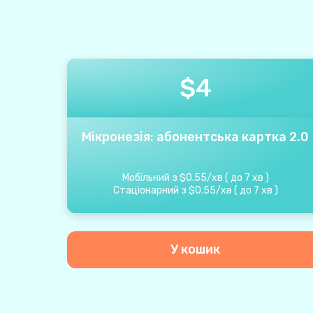
$
4
Мікронезія: абонентська картка 2.0
Мобільний з
$
0.55
/
хв
(
до
7
хв
)
Стаціонарний з
$
0.55
/
хв
(
до
7
хв
)
У кошик