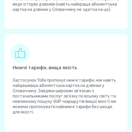
веде історію дзвінків (навіть найкраща абонентська
картка на дзвінки у Словаччину не здатна на це).
Нижчі тарифи, вища якість
Застосунок Yolla пропонує нижчі тарифи, ніж навіть
найдешевша абонентська картка на дзвінки у
Словаччину. Завдяки широким зв'язкам з
постачальниками послуг зв'язку по всьому світу та
невпинному пошуку VoIP-маршрутів вищої якості ми
можемо пропонувати найнижчі тарифи без шкоди
для якості.