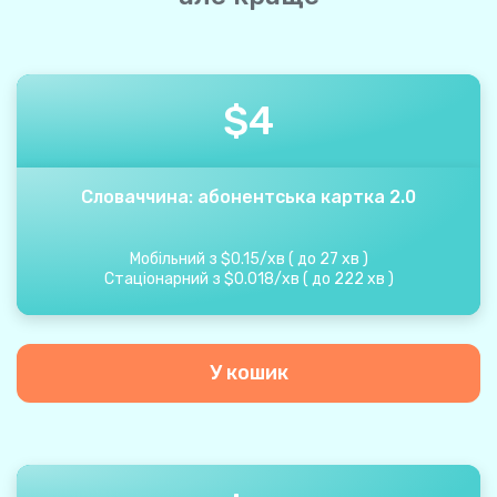
$
4
Словаччина: абонентська картка 2.0
Мобільний з
$
0.15
/
хв
(
до
27
хв
)
Стаціонарний з
$
0.018
/
хв
(
до
222
хв
)
У кошик