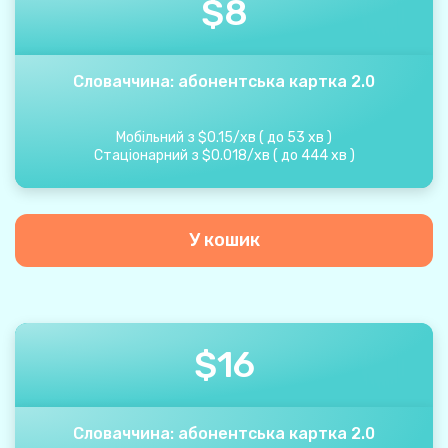
$
8
Словаччина: абонентська картка 2.0
Мобільний з
$
0.15
/
хв
(
до
53
хв
)
Стаціонарний з
$
0.018
/
хв
(
до
444
хв
)
У кошик
$
16
Словаччина: абонентська картка 2.0