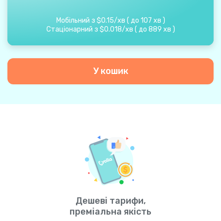
Мобільний з
$
0.15
/
хв
(
до
107
хв
)
Стаціонарний з
$
0.018
/
хв
(
до
889
хв
)
У кошик
Дешеві тарифи,
преміальна якість