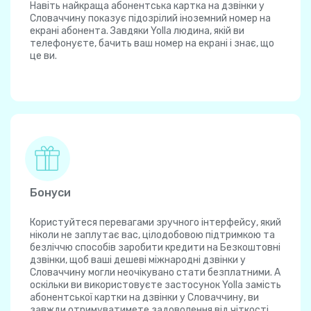
Навіть найкраща абонентська картка на дзвінки у
Словаччину показує підозрілий іноземний номер на
екрані абонента. Завдяки Yolla людина, якій ви
телефонуєте, бачить ваш номер на екрані і знає, що
це ви.
Бонуси
Користуйтеся перевагами зручного інтерфейсу, який
ніколи не заплутає вас, цілодобовою підтримкою та
безліччю способів заробити кредити на Безкоштовні
дзвінки, щоб ваші дешеві міжнародні дзвінки у
Словаччину могли неочікувано стати безплатними. А
оскільки ви використовуєте застосунок Yolla замість
абонентської картки на дзвінки у Словаччину, ви
завжди отримуватимете задоволення від чіткості