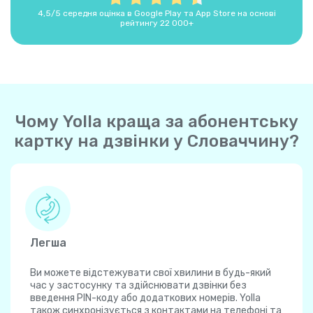
4,5/5 середня оцінка в Google Play та App Store на основі
рейтингу 22 000+
Чому Yolla краща за абонентську
картку на дзвінки у Словаччину?
Легша
Ви можете відстежувати свої хвилини в будь-який
час у застосунку та здійснювати дзвінки без
введення PIN-коду або додаткових номерів. Yolla
також синхронізується з контактами на телефоні та