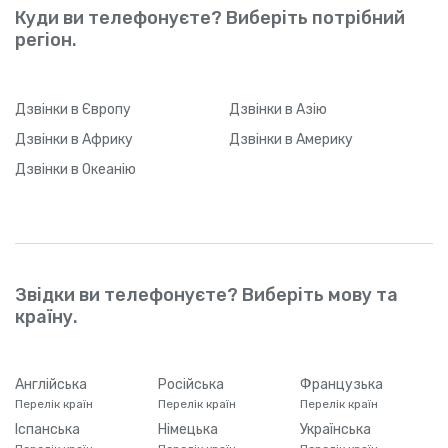
Куди ви телефонуєте? Виберіть потрібний
регіон.
Дзвінки
в Європу
Дзвінки
в Азію
Дзвінки
в Африку
Дзвінки
в Америку
Дзвінки
в Океанію
Звідки ви телефонуєте? Виберіть мову та
країну.
Англійська
Російська
Французька
Перелік країн
Перелік країн
Перелік країн
Іспанська
Німецька
Українська