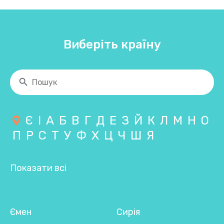
Виберіть країну
Є
І
А
Б
В
Г
Д
Е
З
Й
К
Л
М
Н
О
П
Р
С
Т
У
Ф
Х
Ц
Ч
Ш
Я
Показати всі
Ємен
Сирія