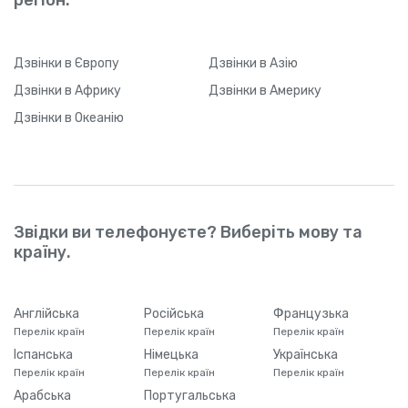
Дзвінки
в Європу
Дзвінки
в Азію
Дзвінки
в Африку
Дзвінки
в Америку
Дзвінки
в Океанію
Звідки ви телефонуєте? Виберіть мову та
країну.
Англійська
Російська
Французька
Перелік країн
Перелік країн
Перелік країн
Іспанська
Німецька
Українська
Перелік країн
Перелік країн
Перелік країн
Арабська
Португальська