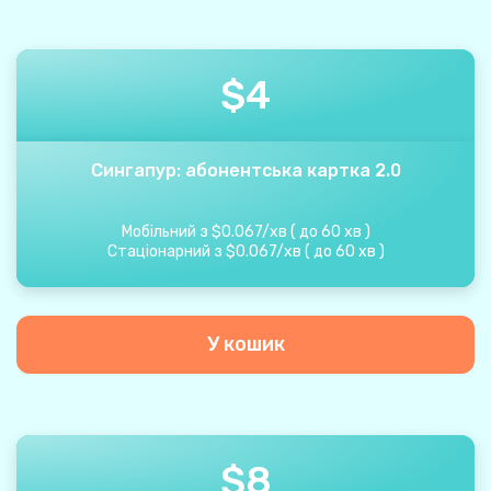
$
4
Сингапур: абонентська картка 2.0
Мобільний з
$
0.067
/
хв
(
до
60
хв
)
Стаціонарний з
$
0.067
/
хв
(
до
60
хв
)
У кошик
$
8