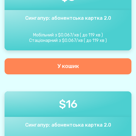
Сингапур: абонентська картка 2.0
Мобільний з
$
0.067
/
хв
(
до
119
хв
)
Стаціонарний з
$
0.067
/
хв
(
до
119
хв
)
У кошик
$
16
Сингапур: абонентська картка 2.0