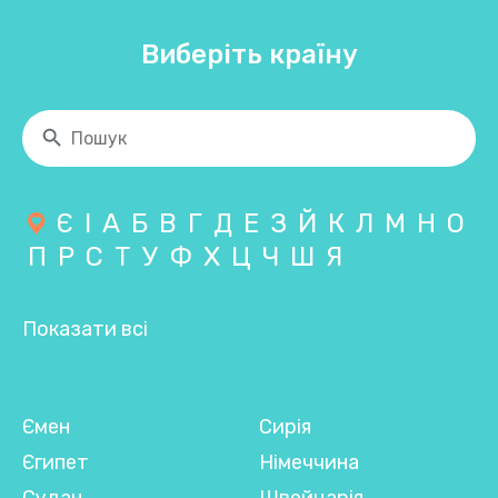
Виберіть країну
Є
І
А
Б
В
Г
Д
Е
З
Й
К
Л
М
Н
О
П
Р
С
Т
У
Ф
Х
Ц
Ч
Ш
Я
Показати всі
Ємен
Сирія
Єгипет
Німеччина
Судан
Швейцарія