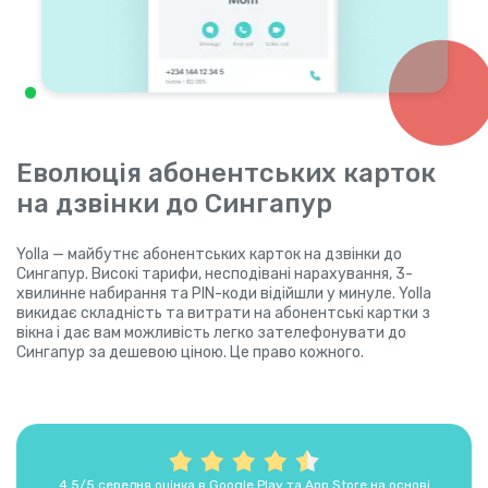
Еволюція абонентських карток
на дзвінки до Сингапур
Yolla — майбутнє абонентських карток на дзвінки до
Сингапур. Високі тарифи, несподівані нарахування, 3-
хвилинне набирання та PIN-коди відійшли у минуле. Yolla
викидає складність та витрати на абонентські картки з
вікна і дає вам можливість легко зателефонувати до
Сингапур за дешевою ціною. Це право кожного.
4,5/5 середня оцінка в Google Play та App Store на основі