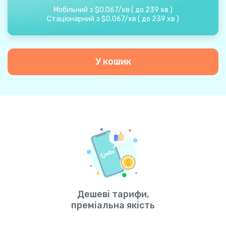
Мобільний з
$
0.067
/
хв
(
до
239
хв
)
Стаціонарний з
$
0.067
/
хв
(
до
239
хв
)
У кошик
Дешеві тарифи,
преміальна якість