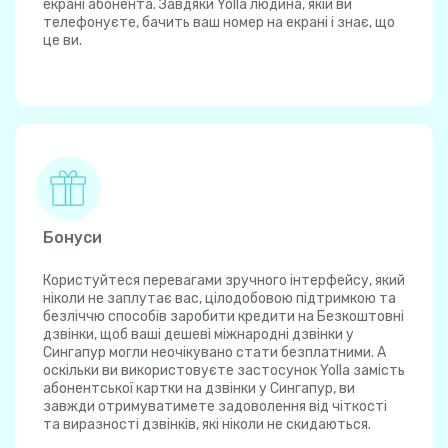
екрані абонента. Завдяки Yolla людина, якій ви
телефонуєте, бачить ваш номер на екрані і знає, що
це ви.
Бонуси
Користуйтеся перевагами зручного інтерфейсу, який
ніколи не заплутає вас, цілодобовою підтримкою та
безліччю способів заробити кредити на Безкоштовні
дзвінки, щоб ваші дешеві міжнародні дзвінки у
Сингапур могли неочікувано стати безплатними. А
оскільки ви використовуєте застосунок Yolla замість
абонентської картки на дзвінки у Сингапур, ви
завжди отримуватимете задоволення від чіткості
та виразності дзвінків, які ніколи не скидаються.