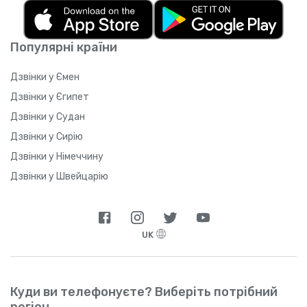
Популярні країни
Дзвінки у Ємен
Дзвінки у Єгипет
Дзвінки у Судан
Дзвінки у Сирію
Дзвінки у Німеччину
Дзвінки у Швейцарію
UK
Куди ви телефонуєте? Виберіть потрібний
регіон.