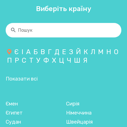
Виберіть країну
Є
І
А
Б
В
Г
Д
Е
З
Й
К
Л
М
Н
О
П
Р
С
Т
У
Ф
Х
Ц
Ч
Ш
Я
Показати всі
Ємен
Сирія
Єгипет
Німеччина
Судан
Швейцарія