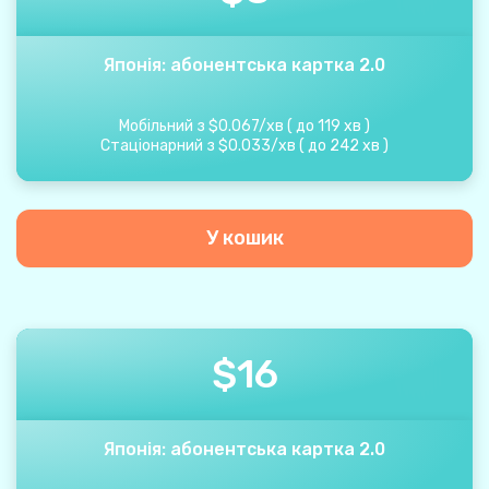
Японія: абонентська картка 2.0
Мобільний з
$
0.067
/
хв
(
до
119
хв
)
Стаціонарний з
$
0.033
/
хв
(
до
242
хв
)
У кошик
$
16
Японія: абонентська картка 2.0