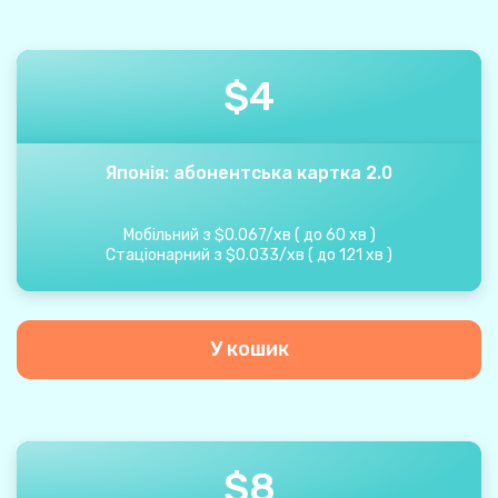
$
4
Японія: абонентська картка 2.0
Мобільний з
$
0.067
/
хв
(
до
60
хв
)
Стаціонарний з
$
0.033
/
хв
(
до
121
хв
)
У кошик
$
8