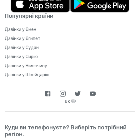
Популярні країни
Дзвінки у Ємен
Дзвінки у Єгипет
Дзвінки у Судан
Дзвінки у Сирію
Дзвінки у Німеччину
Дзвінки у Швейцарію
UK
Куди ви телефонуєте? Виберіть потрібний
регіон.