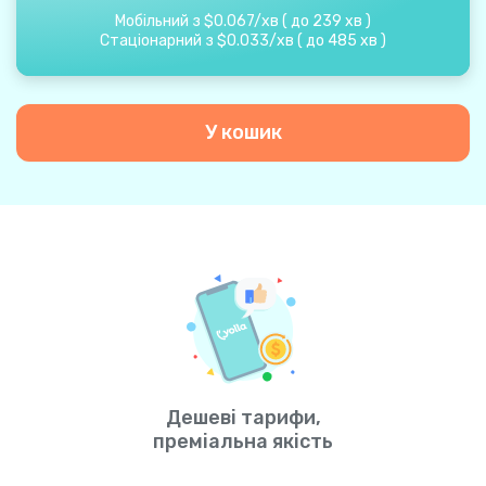
Мобільний з
$
0.067
/
хв
(
до
239
хв
)
Стаціонарний з
$
0.033
/
хв
(
до
485
хв
)
У кошик
Дешеві тарифи,
преміальна якість