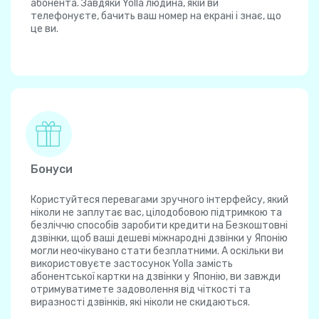
абонента. Завдяки Yolla людина, якій ви
телефонуєте, бачить ваш номер на екрані і знає, що
це ви.
Бонуси
Користуйтеся перевагами зручного інтерфейсу, який
ніколи не заплутає вас, цілодобовою підтримкою та
безліччю способів заробити кредити на Безкоштовні
дзвінки, щоб ваші дешеві міжнародні дзвінки у Японію
могли неочікувано стати безплатними. А оскільки ви
використовуєте застосунок Yolla замість
абонентської картки на дзвінки у Японію, ви завжди
отримуватимете задоволення від чіткості та
виразності дзвінків, які ніколи не скидаються.