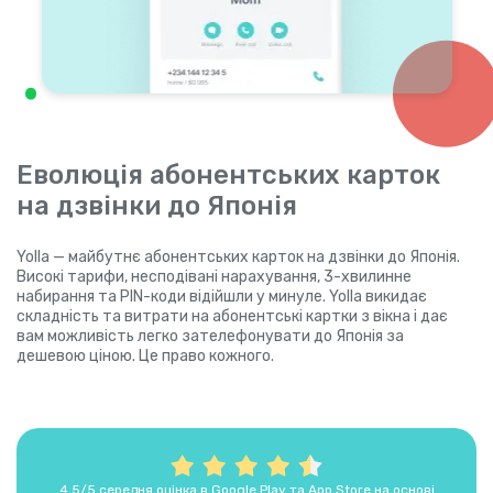
Еволюція абонентських карток
на дзвінки до Японія
Yolla — майбутнє абонентських карток на дзвінки до Японія.
Високі тарифи, несподівані нарахування, 3-хвилинне
набирання та PIN-коди відійшли у минуле. Yolla викидає
складність та витрати на абонентські картки з вікна і дає
вам можливість легко зателефонувати до Японія за
дешевою ціною. Це право кожного.
4,5/5 середня оцінка в Google Play та App Store на основі