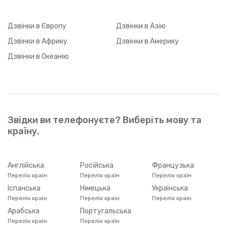
Дзвінки
в Європу
Дзвінки
в Азію
Дзвінки
в Африку
Дзвінки
в Америку
Дзвінки
в Океанію
Звідки ви телефонуєте? Виберіть мову та
країну.
Англійська
Російська
Французька
Перелік країн
Перелік країн
Перелік країн
Іспанська
Німецька
Українська
Перелік країн
Перелік країн
Перелік країн
Арабська
Португальська
Перелік країн
Перелік країн