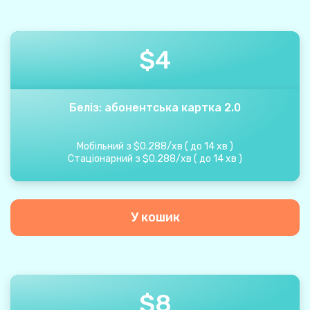
$
4
Беліз: абонентська картка 2.0
Мобільний з
$
0.288
/
хв
(
до
14
хв
)
Стаціонарний з
$
0.288
/
хв
(
до
14
хв
)
У кошик
$
8