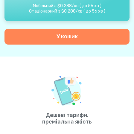
Мобільний з
$
0.288
/
хв
(
до
56
хв
)
Стаціонарний з
$
0.288
/
хв
(
до
56
хв
)
У кошик
Дешеві тарифи,
преміальна якість