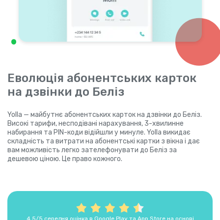
Еволюція абонентських карток
на дзвінки до Беліз
Yolla — майбутнє абонентських карток на дзвінки до Беліз.
Високі тарифи, несподівані нарахування, 3-хвилинне
набирання та PIN-коди відійшли у минуле. Yolla викидає
складність та витрати на абонентські картки з вікна і дає
вам можливість легко зателефонувати до Беліз за
дешевою ціною. Це право кожного.
4,5/5 середня оцінка в Google Play та App Store на основі