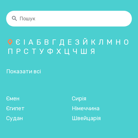
Є
І
А
Б
В
Г
Д
Е
З
Й
К
Л
М
Н
О
П
Р
С
Т
У
Ф
Х
Ц
Ч
Ш
Я
Показати всі
Ємен
Сирія
Єгипет
Німеччина
Судан
Швейцарія