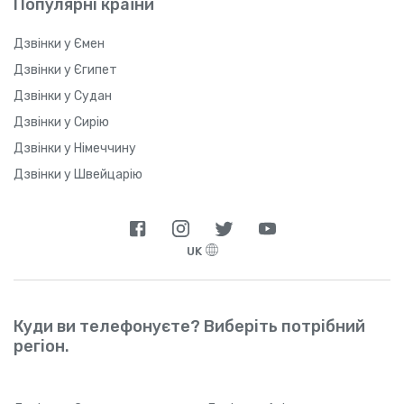
Популярні країни
Дзвінки у Ємен
Дзвінки у Єгипет
Дзвінки у Судан
Дзвінки у Сирію
Дзвінки у Німеччину
Дзвінки у Швейцарію
UK
Куди ви телефонуєте? Виберіть потрібний
регіон.