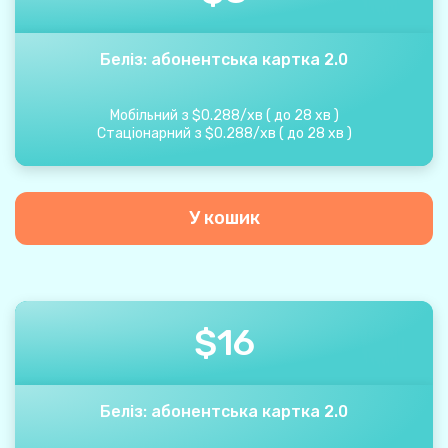
Беліз: абонентська картка 2.0
Мобільний з
$
0.288
/
хв
(
до
28
хв
)
Стаціонарний з
$
0.288
/
хв
(
до
28
хв
)
У кошик
$
16
Беліз: абонентська картка 2.0