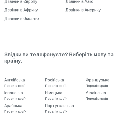
Дзвінки
в Європу
Дзвінки
в Азію
Дзвінки
в Африку
Дзвінки
в Америку
Дзвінки
в Океанію
Звідки ви телефонуєте? Виберіть мову та
країну.
Англійська
Російська
Французька
Перелік країн
Перелік країн
Перелік країн
Іспанська
Німецька
Українська
Перелік країн
Перелік країн
Перелік країн
Арабська
Португальська
Перелік країн
Перелік країн