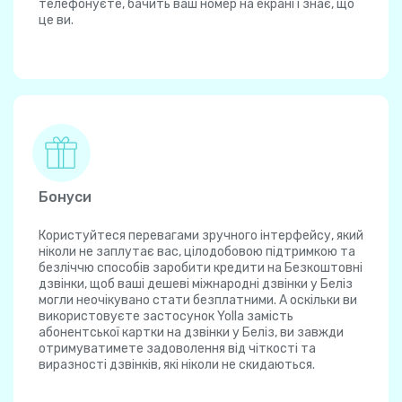
телефонуєте, бачить ваш номер на екрані і знає, що
це ви.
Бонуси
Користуйтеся перевагами зручного інтерфейсу, який
ніколи не заплутає вас, цілодобовою підтримкою та
безліччю способів заробити кредити на Безкоштовні
дзвінки, щоб ваші дешеві міжнародні дзвінки у Беліз
могли неочікувано стати безплатними. А оскільки ви
використовуєте застосунок Yolla замість
абонентської картки на дзвінки у Беліз, ви завжди
отримуватимете задоволення від чіткості та
виразності дзвінків, які ніколи не скидаються.