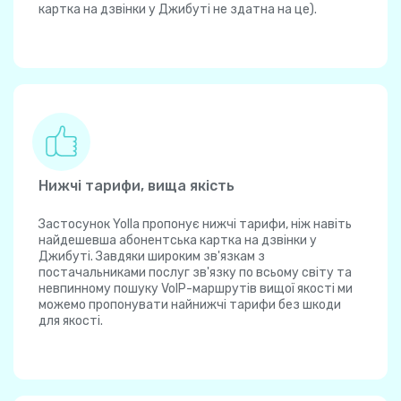
картка на дзвінки у Джибуті не здатна на це).
Нижчі тарифи, вища якість
Застосунок Yolla пропонує нижчі тарифи, ніж навіть
найдешевша абонентська картка на дзвінки у
Джибуті. Завдяки широким зв'язкам з
постачальниками послуг зв'язку по всьому світу та
невпинному пошуку VoIP-маршрутів вищої якості ми
можемо пропонувати найнижчі тарифи без шкоди
для якості.