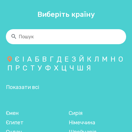
Виберіть країну
Є
І
А
Б
В
Г
Д
Е
З
Й
К
Л
М
Н
О
П
Р
С
Т
У
Ф
Х
Ц
Ч
Ш
Я
Показати всі
Ємен
Сирія
Єгипет
Німеччина
Судан
Швейцарія