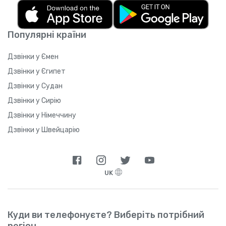
Популярні країни
Дзвінки у Ємен
Дзвінки у Єгипет
Дзвінки у Судан
Дзвінки у Сирію
Дзвінки у Німеччину
Дзвінки у Швейцарію
UK
Куди ви телефонуєте? Виберіть потрібний
регіон.