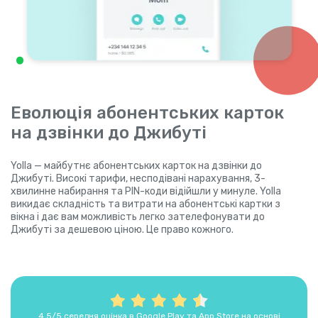
Еволюція абонентських карток
на дзвінки до Джибуті
Yolla — майбутнє абонентських карток на дзвінки до
Джибуті. Високі тарифи, несподівані нарахування, 3-
хвилинне набирання та PIN-коди відійшли у минуле. Yolla
викидає складність та витрати на абонентські картки з
вікна і дає вам можливість легко зателефонувати до
Джибуті за дешевою ціною. Це право кожного.
4,5/5 середня оцінка в Google Play та App Store на основі