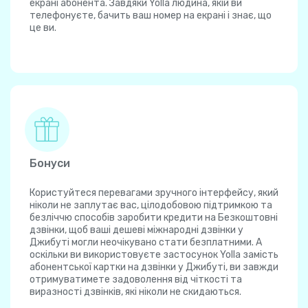
екрані абонента. Завдяки Yolla людина, якій ви
телефонуєте, бачить ваш номер на екрані і знає, що
це ви.
Бонуси
Користуйтеся перевагами зручного інтерфейсу, який
ніколи не заплутає вас, цілодобовою підтримкою та
безліччю способів заробити кредити на Безкоштовні
дзвінки, щоб ваші дешеві міжнародні дзвінки у
Джибуті могли неочікувано стати безплатними. А
оскільки ви використовуєте застосунок Yolla замість
абонентської картки на дзвінки у Джибуті, ви завжди
отримуватимете задоволення від чіткості та
виразності дзвінків, які ніколи не скидаються.