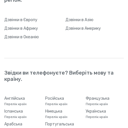
Дзвінки
в Європу
Дзвінки
в Азію
Дзвінки
в Африку
Дзвінки
в Америку
Дзвінки
в Океанію
Звідки ви телефонуєте? Виберіть мову та
країну.
Англійська
Російська
Французька
Перелік країн
Перелік країн
Перелік країн
Іспанська
Німецька
Українська
Перелік країн
Перелік країн
Перелік країн
Арабська
Португальська