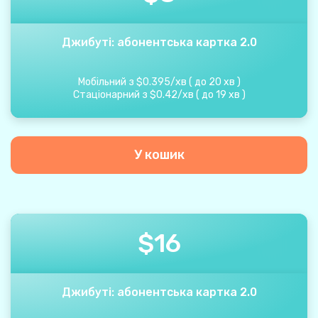
Джибуті: абонентська картка 2.0
Мобільний з
$
0.395
/
хв
(
до
20
хв
)
Стаціонарний з
$
0.42
/
хв
(
до
19
хв
)
У кошик
$
16
Джибуті: абонентська картка 2.0