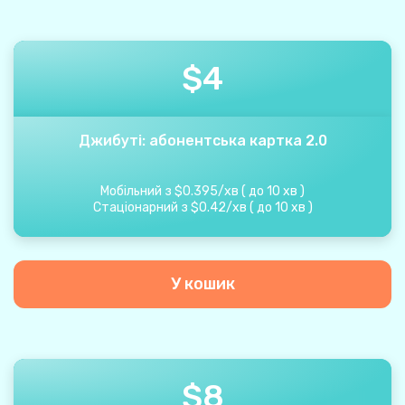
$
4
Джибуті: абонентська картка 2.0
Мобільний з
$
0.395
/
хв
(
до
10
хв
)
Стаціонарний з
$
0.42
/
хв
(
до
10
хв
)
У кошик
$
8