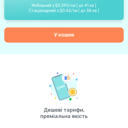
Мобільний з
$
0.395
/
хв
(
до
41
хв
)
Стаціонарний з
$
0.42
/
хв
(
до
38
хв
)
У кошик
Дешеві тарифи,
преміальна якість