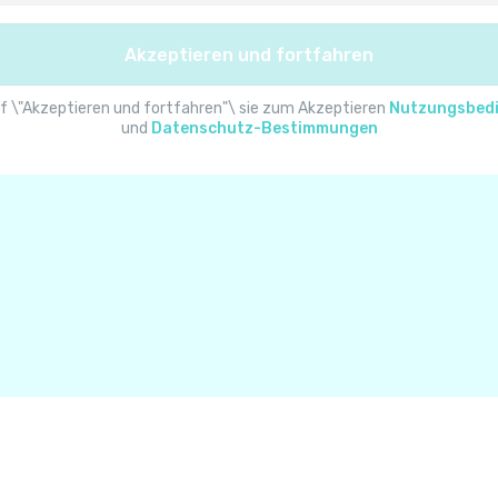
Albanien
Akzeptieren und fortfahren
Algerien
f \"Akzeptieren und fortfahren"\ sie zum Akzeptieren
Nutzungsbed
und
Datenschutz-Bestimmungen
Amerikanisch-Samoa
Amerikanische Jungferninseln
Andorra
Angola
Anguilla
Antarktis