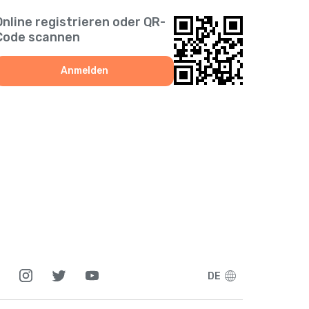
+
1268
Online registrieren oder QR-
Code scannen
+
54
Anmelden
+
374
+
297
+
994
+
61
+
1242
DE
+
973