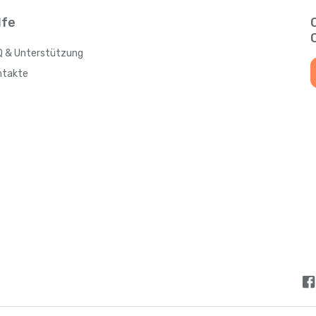
Antigua und Barbuda
lfe
Q & Unterstützung
Argentinien
ntakte
Armenien
Aruba
Aserbaidschan
Australien
Bahamas
Bahrain