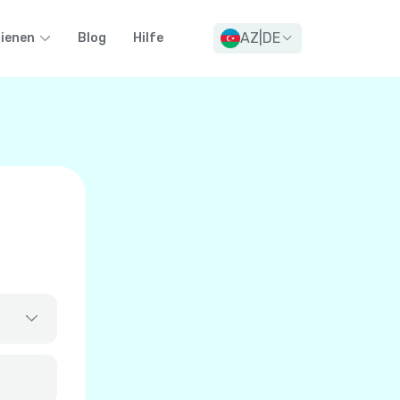
AZ
|
DE
dienen
Blog
Hilfe
+
93