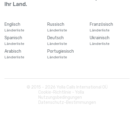
Barbados
+
1246
Ihr Land.
Belarus
+
375
Englisch
Russisch
Französisch
Länderliste
Länderliste
Länderliste
Belgien
+
32
Spanisch
Deutsch
Ukrainisch
Länderliste
Länderliste
Länderliste
Belize
+
501
Arabisch
Portugiesisch
Länderliste
Länderliste
Benin
+
229
Bermuda
+
1441
© 2015 -
2026
Yolla Calls International OÜ
Cookie-Richtlinie - Yolla
Nutzungsbedingungen
Bhutan
+
975
Datenschutz-Bestimmungen
Bolivien
+
591