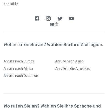
Argentinien
+
54
Kontakte
Armenien
+
374
DE
Aruba
+
297
Aserbaidschan
+
994
Wohin rufen Sie an? Wählen Sie Ihre Zielregion.
Australien
+
61
Anrufe
nach Europa
Anrufe
nach Asien
Bahamas
+
1242
Anrufe
nach Afrika
Anrufe
in die Amerikas
Anrufe
nach Ozeanien
Bahrain
+
973
Bangladesch
+
880
Wo rufen Sie an? Wählen Sie Ihre Sprache und