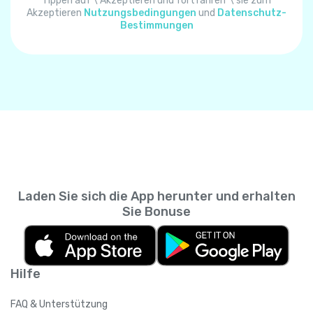
Algerien
+
213
Tippen auf \"Akzeptieren und fortfahren"\ sie zum
Akzeptieren
Nutzungsbedingungen
und
Datenschutz-
Bestimmungen
Amerikanisch-Samoa
+
1684
Amerikanische Jungferninseln
+
1340
Andorra
+
376
Angola
+
244
Laden Sie sich die App herunter und erhalten
Anguilla
+
1264
Sie Bonuse
Antarktis
+
672
Hilfe
Antigua und Barbuda
+
1268
FAQ & Unterstützung