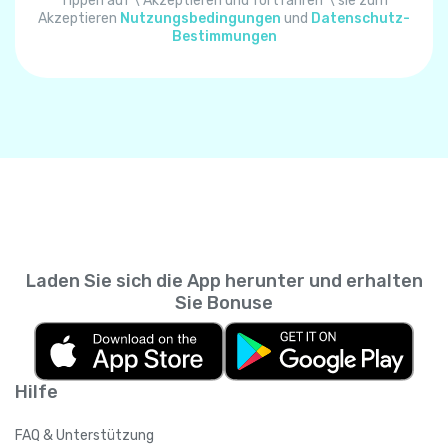
Algerien
+
213
Tippen auf \"Akzeptieren und fortfahren"\ sie zum
Akzeptieren
Nutzungsbedingungen
und
Datenschutz-
Bestimmungen
Amerikanisch-Samoa
+
1684
Amerikanische Jungferninseln
+
1340
Andorra
+
376
Angola
+
244
Laden Sie sich die App herunter und erhalten
Anguilla
+
1264
Sie Bonuse
Antarktis
+
672
Hilfe
Antigua und Barbuda
+
1268
FAQ & Unterstützung