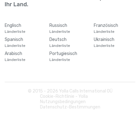
Barbados
+
1246
Ihr Land.
Belarus
+
375
Englisch
Russisch
Französisch
Länderliste
Länderliste
Länderliste
Belgien
+
32
Spanisch
Deutsch
Ukrainisch
Länderliste
Länderliste
Länderliste
Belize
+
501
Arabisch
Portugiesisch
Länderliste
Länderliste
Benin
+
229
Bermuda
+
1441
© 2015 -
2026
Yolla Calls International OÜ
Cookie-Richtlinie - Yolla
Nutzungsbedingungen
Bhutan
+
975
Datenschutz-Bestimmungen
Bolivien
+
591