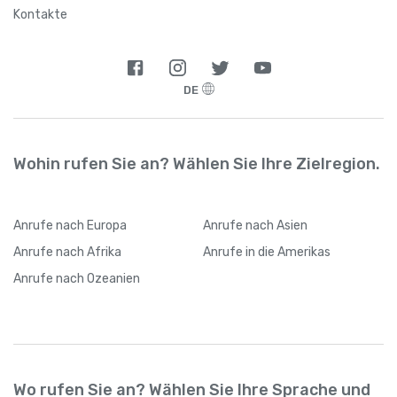
Argentinien
+
54
Kontakte
Armenien
+
374
DE
Aruba
+
297
Aserbaidschan
+
994
Wohin rufen Sie an? Wählen Sie Ihre Zielregion.
Australien
+
61
Anrufe
nach Europa
Anrufe
nach Asien
Bahamas
+
1242
Anrufe
nach Afrika
Anrufe
in die Amerikas
Anrufe
nach Ozeanien
Bahrain
+
973
Bangladesch
+
880
Wo rufen Sie an? Wählen Sie Ihre Sprache und