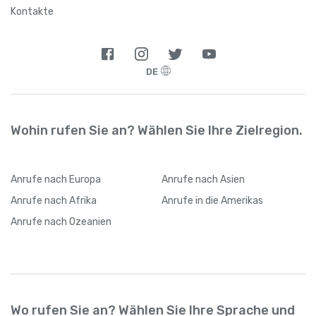
Argentinien
+
54
Kontakte
Armenien
+
374
DE
Aruba
+
297
Aserbaidschan
+
994
Wohin rufen Sie an? Wählen Sie Ihre Zielregion.
Australien
+
61
Anrufe
nach Europa
Anrufe
nach Asien
Bahamas
+
1242
Anrufe
nach Afrika
Anrufe
in die Amerikas
Anrufe
nach Ozeanien
Bahrain
+
973
Bangladesch
+
880
Wo rufen Sie an? Wählen Sie Ihre Sprache und