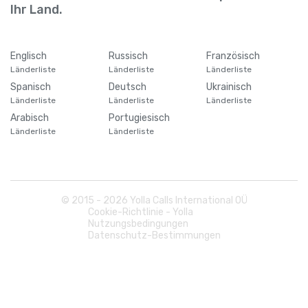
Barbados
+
1246
Ihr Land.
Belarus
+
375
Englisch
Russisch
Französisch
Länderliste
Länderliste
Länderliste
Belgien
+
32
Spanisch
Deutsch
Ukrainisch
Länderliste
Länderliste
Länderliste
Belize
+
501
Arabisch
Portugiesisch
Länderliste
Länderliste
Benin
+
229
Bermuda
+
1441
© 2015 -
2026
Yolla Calls International OÜ
Cookie-Richtlinie - Yolla
Nutzungsbedingungen
Bhutan
+
975
Datenschutz-Bestimmungen
Bolivien
+
591