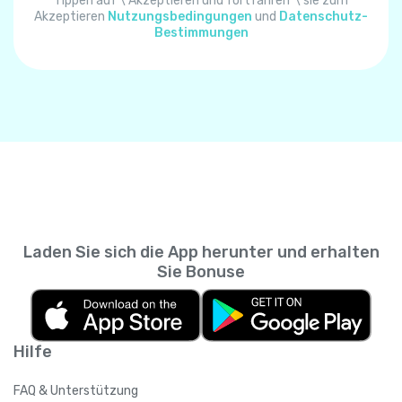
Algerien
+
213
Tippen auf \"Akzeptieren und fortfahren"\ sie zum
Akzeptieren
Nutzungsbedingungen
und
Datenschutz-
Bestimmungen
Amerikanisch-Samoa
+
1684
Amerikanische Jungferninseln
+
1340
Andorra
+
376
Angola
+
244
Laden Sie sich die App herunter und erhalten
Anguilla
+
1264
Sie Bonuse
Antarktis
+
672
Hilfe
Antigua und Barbuda
+
1268
FAQ & Unterstützung