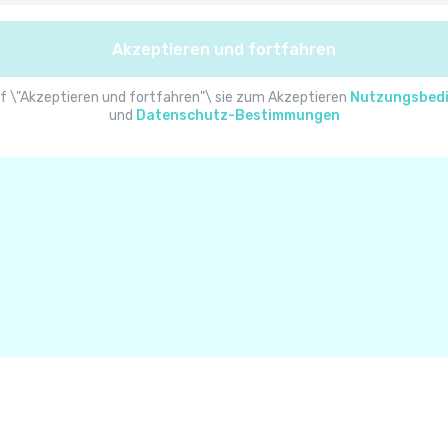
Albanien
Akzeptieren und fortfahren
Algerien
f \"Akzeptieren und fortfahren"\ sie zum Akzeptieren
Nutzungsbed
und
Datenschutz-Bestimmungen
Amerikanisch-Samoa
Amerikanische Jungferninseln
Andorra
Angola
Anguilla
Antarktis