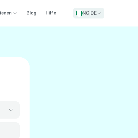
NG
|
DE
ienen
Blog
Hilfe
+
93