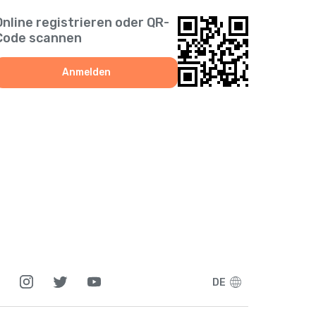
+
1268
Online registrieren oder QR-
Code scannen
+
54
Anmelden
+
374
+
297
+
994
+
61
+
1242
DE
+
973