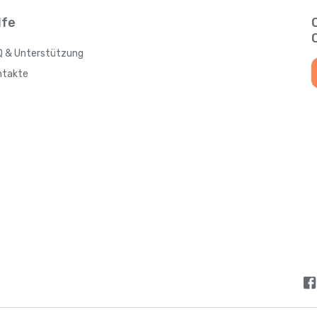
Antigua und Barbuda
lfe
Q & Unterstützung
Argentinien
ntakte
Armenien
Aruba
Aserbaidschan
Australien
Bahamas
Bahrain