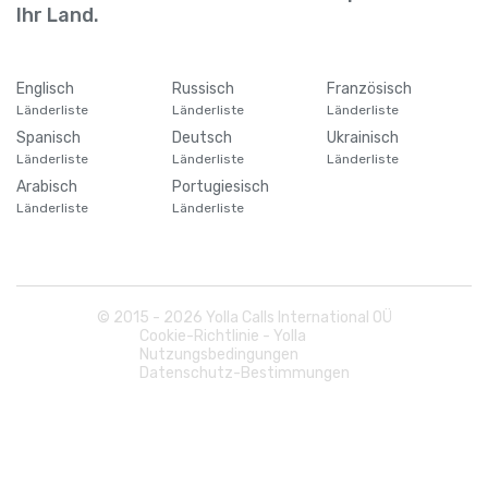
Barbados
+
1246
Ihr Land.
Belarus
+
375
Englisch
Russisch
Französisch
Länderliste
Länderliste
Länderliste
Belgien
+
32
Spanisch
Deutsch
Ukrainisch
Länderliste
Länderliste
Länderliste
Belize
+
501
Arabisch
Portugiesisch
Länderliste
Länderliste
Benin
+
229
Bermuda
+
1441
© 2015 -
2026
Yolla Calls International OÜ
Cookie-Richtlinie - Yolla
Nutzungsbedingungen
Bhutan
+
975
Datenschutz-Bestimmungen
Bolivien
+
591