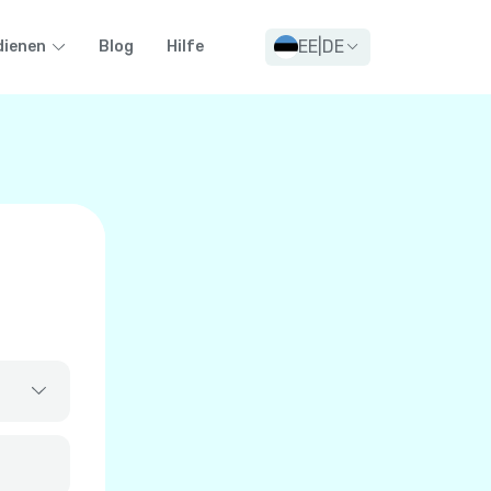
EE
|
DE
dienen
Blog
Hilfe
+
93