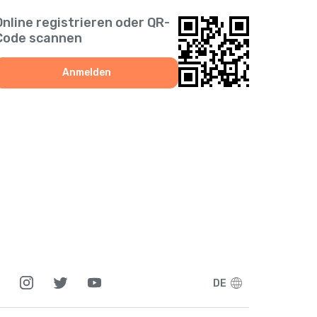
+
1268
Online registrieren oder QR-
Code scannen
+
54
Anmelden
+
374
+
297
+
994
+
61
+
1242
DE
+
973