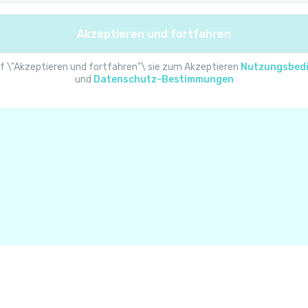
Albanien
Akzeptieren und fortfahren
Algerien
f \"Akzeptieren und fortfahren"\ sie zum Akzeptieren
Nutzungsbed
und
Datenschutz-Bestimmungen
Amerikanisch-Samoa
Amerikanische Jungferninseln
Andorra
Angola
Anguilla
Antarktis