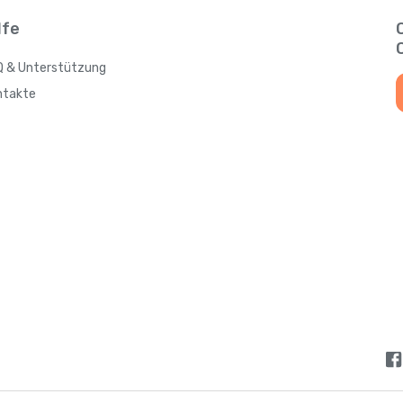
Antigua und Barbuda
lfe
Q & Unterstützung
Argentinien
ntakte
Armenien
Aruba
Aserbaidschan
Australien
Bahamas
Bahrain