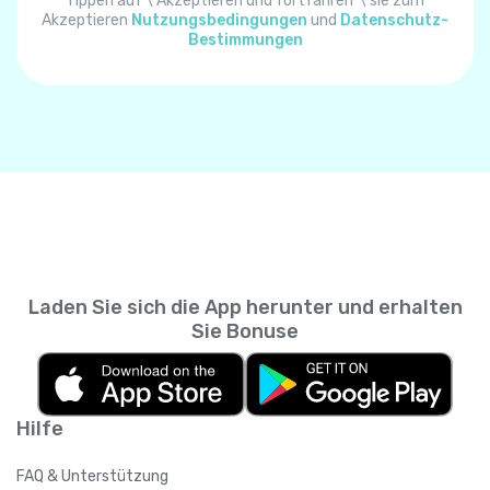
Algerien
+
213
Tippen auf \"Akzeptieren und fortfahren"\ sie zum
Akzeptieren
Nutzungsbedingungen
und
Datenschutz-
Bestimmungen
Amerikanisch-Samoa
+
1684
Amerikanische Jungferninseln
+
1340
Andorra
+
376
Angola
+
244
Laden Sie sich die App herunter und erhalten
Anguilla
+
1264
Sie Bonuse
Antarktis
+
672
Hilfe
Antigua und Barbuda
+
1268
FAQ & Unterstützung