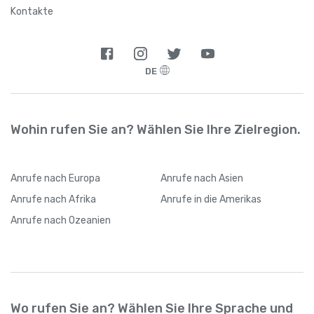
Argentinien
+
54
Kontakte
Armenien
+
374
DE
Aruba
+
297
Aserbaidschan
+
994
Wohin rufen Sie an? Wählen Sie Ihre Zielregion.
Australien
+
61
Anrufe
nach Europa
Anrufe
nach Asien
Bahamas
+
1242
Anrufe
nach Afrika
Anrufe
in die Amerikas
Anrufe
nach Ozeanien
Bahrain
+
973
Bangladesch
+
880
Wo rufen Sie an? Wählen Sie Ihre Sprache und