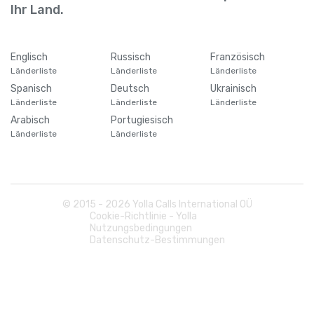
Barbados
+
1246
Ihr Land.
Belarus
+
375
Englisch
Russisch
Französisch
Länderliste
Länderliste
Länderliste
Belgien
+
32
Spanisch
Deutsch
Ukrainisch
Länderliste
Länderliste
Länderliste
Belize
+
501
Arabisch
Portugiesisch
Länderliste
Länderliste
Benin
+
229
Bermuda
+
1441
© 2015 -
2026
Yolla Calls International OÜ
Cookie-Richtlinie - Yolla
Nutzungsbedingungen
Bhutan
+
975
Datenschutz-Bestimmungen
Bolivien
+
591