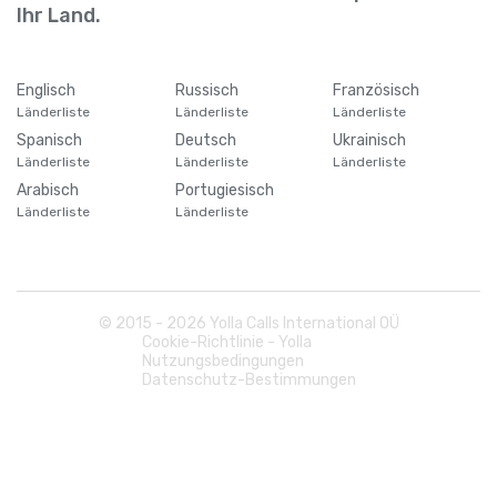
Barbados
+
1246
Ihr Land.
Belarus
+
375
Englisch
Russisch
Französisch
Länderliste
Länderliste
Länderliste
Belgien
+
32
Spanisch
Deutsch
Ukrainisch
Länderliste
Länderliste
Länderliste
Belize
+
501
Arabisch
Portugiesisch
Länderliste
Länderliste
Benin
+
229
Bermuda
+
1441
© 2015 -
2026
Yolla Calls International OÜ
Cookie-Richtlinie - Yolla
Nutzungsbedingungen
Bhutan
+
975
Datenschutz-Bestimmungen
Bolivien
+
591