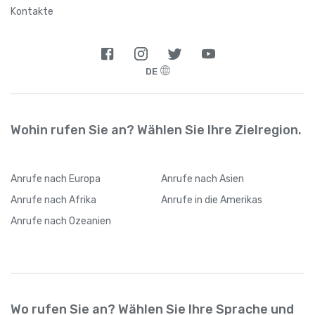
Argentinien
+
54
Kontakte
Armenien
+
374
DE
Aruba
+
297
Aserbaidschan
+
994
Wohin rufen Sie an? Wählen Sie Ihre Zielregion.
Australien
+
61
Anrufe
nach Europa
Anrufe
nach Asien
Bahamas
+
1242
Anrufe
nach Afrika
Anrufe
in die Amerikas
Anrufe
nach Ozeanien
Bahrain
+
973
Bangladesch
+
880
Wo rufen Sie an? Wählen Sie Ihre Sprache und