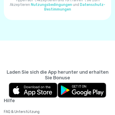
Algerien
+
213
Tippen auf \"Akzeptieren und fortfahren"\ sie zum
Akzeptieren
Nutzungsbedingungen
und
Datenschutz-
Bestimmungen
Amerikanisch-Samoa
+
1684
Amerikanische Jungferninseln
+
1340
Andorra
+
376
Angola
+
244
Laden Sie sich die App herunter und erhalten
Anguilla
+
1264
Sie Bonuse
Antarktis
+
672
Hilfe
Antigua und Barbuda
+
1268
FAQ & Unterstützung