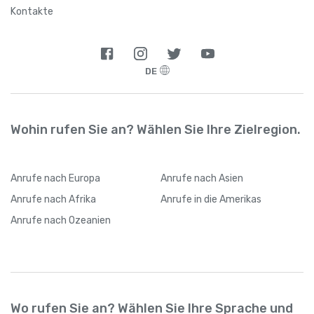
Argentinien
+
54
Kontakte
Armenien
+
374
DE
Aruba
+
297
Aserbaidschan
+
994
Wohin rufen Sie an? Wählen Sie Ihre Zielregion.
Australien
+
61
Anrufe
nach Europa
Anrufe
nach Asien
Bahamas
+
1242
Anrufe
nach Afrika
Anrufe
in die Amerikas
Anrufe
nach Ozeanien
Bahrain
+
973
Bangladesch
+
880
Wo rufen Sie an? Wählen Sie Ihre Sprache und