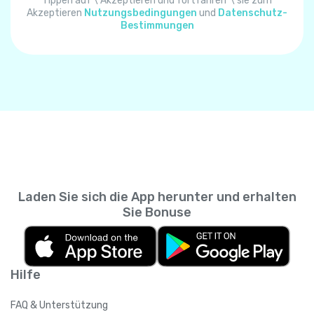
Algerien
+
213
Tippen auf \"Akzeptieren und fortfahren"\ sie zum
Akzeptieren
Nutzungsbedingungen
und
Datenschutz-
Bestimmungen
Amerikanisch-Samoa
+
1684
Amerikanische Jungferninseln
+
1340
Andorra
+
376
Angola
+
244
Laden Sie sich die App herunter und erhalten
Anguilla
+
1264
Sie Bonuse
Antarktis
+
672
Hilfe
Antigua und Barbuda
+
1268
FAQ & Unterstützung