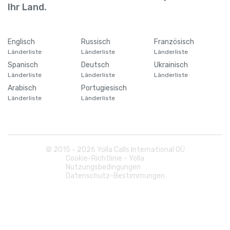
Barbados
+
1246
Ihr Land.
Belarus
+
375
Englisch
Russisch
Französisch
Länderliste
Länderliste
Länderliste
Belgien
+
32
Spanisch
Deutsch
Ukrainisch
Länderliste
Länderliste
Länderliste
Belize
+
501
Arabisch
Portugiesisch
Länderliste
Länderliste
Benin
+
229
Bermuda
+
1441
© 2015 -
2026
Yolla Calls International OÜ
Cookie-Richtlinie - Yolla
Nutzungsbedingungen
Bhutan
+
975
Datenschutz-Bestimmungen
Bolivien
+
591