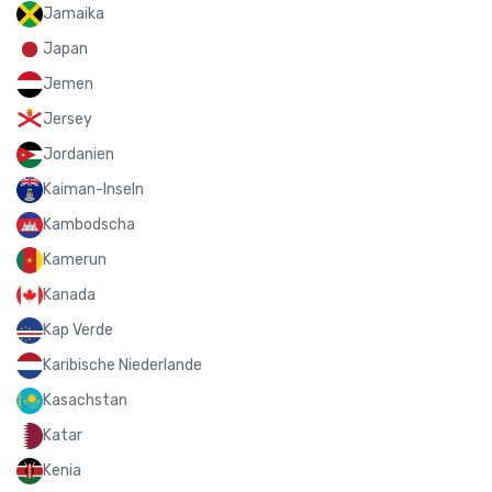
Jamaika
Japan
Jemen
Jersey
Jordanien
Kaiman-Inseln
Kambodscha
Kamerun
Kanada
Kap Verde
Karibische Niederlande
Kasachstan
Katar
Kenia