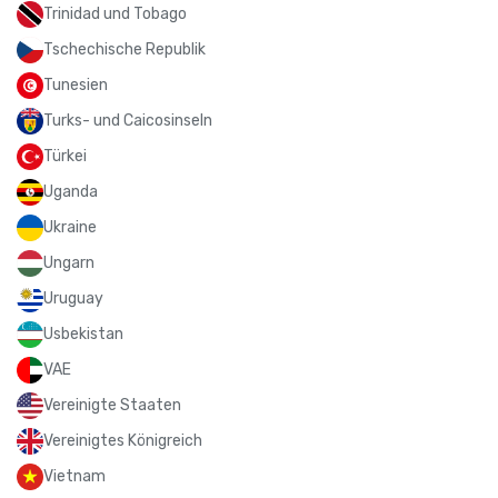
Trinidad und Tobago
Tschechische Republik
Tunesien
Turks- und Caicosinseln
Türkei
Uganda
Ukraine
Ungarn
Uruguay
Usbekistan
VAE
Vereinigte Staaten
Vereinigtes Königreich
Vietnam