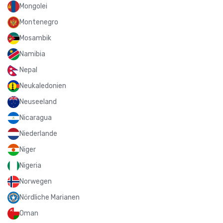
Mongolei
Montenegro
Mosambik
Namibia
Nepal
Neukaledonien
Neuseeland
Nicaragua
Niederlande
Niger
Nigeria
Norwegen
Nördliche Marianen
Oman