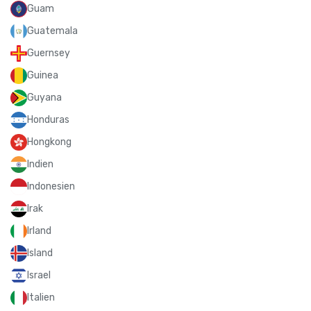
Guam
Guatemala
Guernsey
Guinea
Guyana
Honduras
Hongkong
Indien
Indonesien
Irak
Irland
Island
Israel
Italien