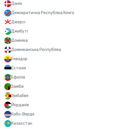
Данія
Демократична Республіка Конго
Джерсі
Джибуті
Домініка
Домініканська Республіка
Еквадор
Естонія
Ефіопія
Замбія
Зімбабве
Йорданія
Кабо-Верде
Казахстан