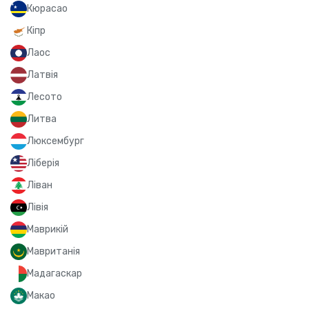
Кюрасао
Кіпр
Лаос
Латвія
Лесото
Литва
Люксембург
Ліберія
Ліван
Лівія
Маврикій
Мавританія
Мадагаскар
Макао