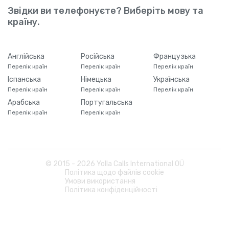
Звідки ви телефонуєте? Виберіть мову та
країну.
Англійська
Російська
Французька
Перелік країн
Перелік країн
Перелік країн
Іспанська
Німецька
Українська
Перелік країн
Перелік країн
Перелік країн
Арабська
Португальська
Перелік країн
Перелік країн
© 2015 -
2026
Yolla Calls International OÜ
Політика щодо файлів cookie
Умови використання
Політика конфіденційності