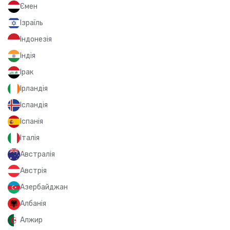
Ємен
Ізраїль
Індонезія
Індія
Ірак
Ірландія
Ісландія
Іспанія
Італія
Австралія
Австрія
Азербайджан
Албанія
Алжир