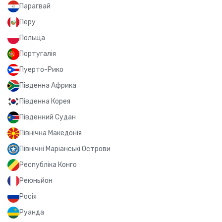
Парагвай
Перу
Польща
Португалія
Пуерто-Рико
Південна Африка
Південна Корея
Південний Судан
Північна Македонія
Північні Маріанські Острови
Республіка Конго
Реюньйон
Росія
Руанда