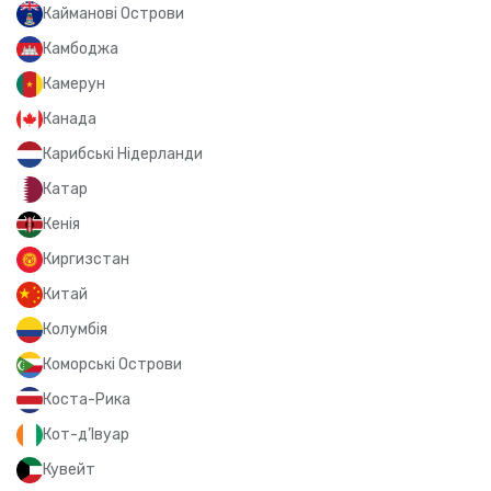
Кайманові Острови
Камбоджа
Камерун
Канада
Карибські Нідерланди
Катар
Кенія
Киргизстан
Китай
Колумбія
Коморські Острови
Коста-Рика
Кот-д’Івуар
Кувейт