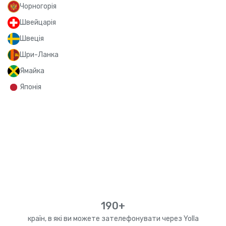
Чорногорія
Швейцарія
Швеція
Шри-Ланка
Ямайка
Японія
190+
країн, в які ви можете зателефонувати через Yolla