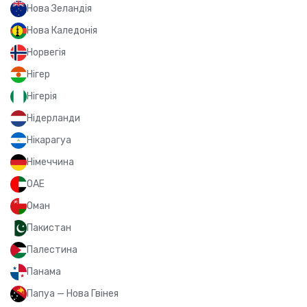
Нова Зеландія
Нова Каледонія
Норвегія
Нігер
Нігерія
Нідерланди
Нікарагуа
Німеччина
ОАЕ
Оман
Пакистан
Палестина
Панама
Папуа — Нова Гвінея