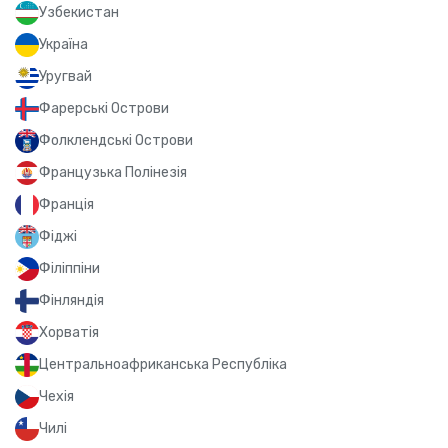
Узбекистан
Україна
Уругвай
Фарерські Острови
Фолклендські Острови
Французька Полінезія
Франція
Фіджі
Філіппіни
Фінляндія
Хорватія
Центральноафриканська Республіка
Чехія
Чилі