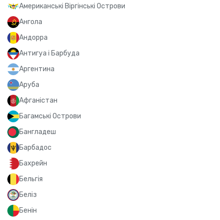
Американські Віргінські Острови
Ангола
Андорра
Антигуа і Барбуда
Аргентина
Аруба
Афганістан
Багамські Острови
Бангладеш
Барбадос
Бахрейн
Бельгія
Беліз
Бенін