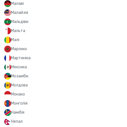
Малаві
Малайзія
Мальдіви
Мальта
Малі
Марокко
Мартиніка
Мексика
Мозамбік
Молдова
Монако
Монголія
Намібія
Непал