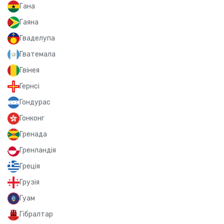
Гана
Гаяна
Гваделупа
Гватемала
Гвінея
Гернсі
Гондурас
Гонконг
Гренада
Гренландія
Греція
Грузія
Гуам
Гібралтар