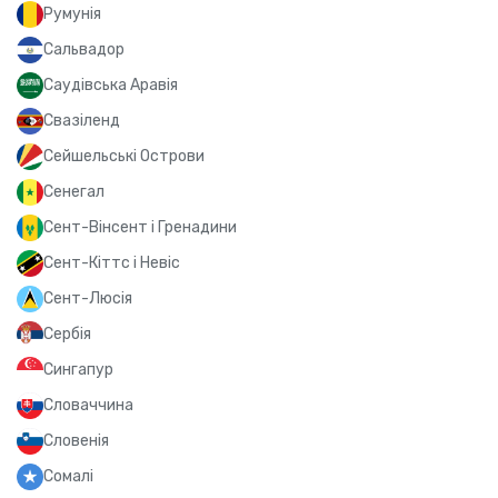
Румунія
Сальвадор
Саудівська Аравія
Свазіленд
Сейшельські Острови
Сенегал
Сент-Вінсент і Гренадини
Сент-Кіттс і Невіс
Сент-Люсія
Сербія
Сингапур
Словаччина
Словенія
Сомалі