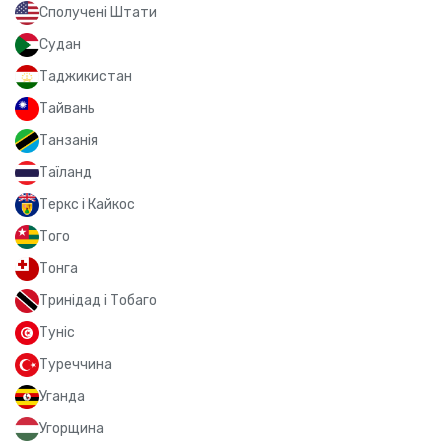
Сполучені Штати
Судан
Таджикистан
Тайвань
Танзанія
Таїланд
Теркс і Кайкос
Того
Тонга
Тринідад і Тобаго
Туніс
Туреччина
Уганда
Угорщина