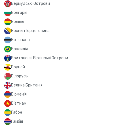
Бермудські Острови
Болгарія
Болівія
Боснія і Герцеговина
Ботсвана
Бразилія
Британські Віргінські Острови
Бруней
Білорусь
Велика Британія
Вірменія
В’єтнам
Габон
Гамбія