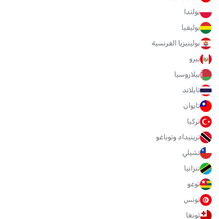
بولندا
بوليفيا
بولينيزيا الفرنسية
بيرو
بيلاروسيا
تايلاند
تايوان
تركيا
ترينيداد وتوباغو
تشيلي
تنزانيا
توغو
تونس
تونغا