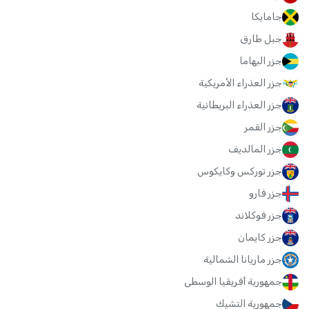
جامايكا
جبل طارق
جزر البهاما
جزر العذراء الأمريكية
جزر العذراء البريطانية
جزر القمر
جزر المالديف
جزر توركس وكايكوس
جزر فارو
جزر فوكلاند
جزر كايمان
جزر ماريانا الشمالية
جمهورية أفريقيا الوسطى
جمهورية التشيك