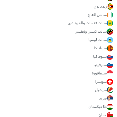
زيمبابوي
ساحل العاج
سانت فنسنت والغرينادين
سانت كيتس ونيفيس
سانت لوسيا
سريلانكا
سلوفاكيا
سلوفينيا
سنغافورة
سويسرا
سيشيل
صربيا
طاجيكستان
عمان