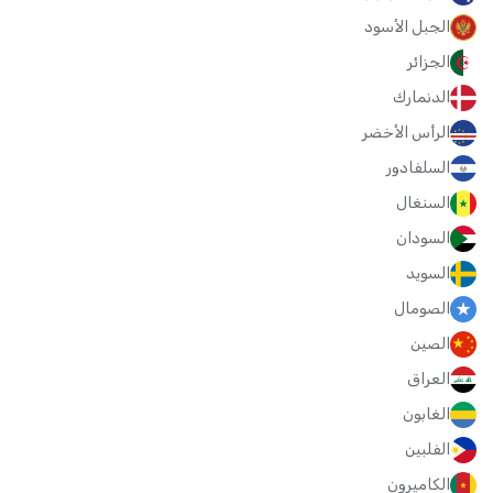
الجبل الأسود
الجزائر
الدنمارك
الرأس الأخضر
السلفادور
السنغال
السودان
السويد
الصومال
الصين
العراق
الغابون
الفلبين
الكاميرون