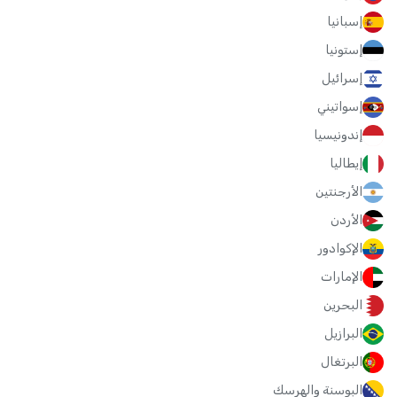
إسبانيا
إستونيا
إسرائيل
إسواتيني
إندونيسيا
إيطاليا
الأرجنتين
الأردن
الإكوادور
الإمارات
البحرين
البرازيل
البرتغال
البوسنة والهرسك