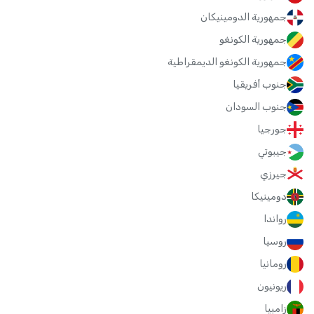
جمهورية الدومينيكان
جمهورية الكونغو
جمهورية الكونغو الديمقراطية
جنوب أفريقيا
جنوب السودان
جورجيا
جيبوتي
جيرزي
دومينيكا
رواندا
روسيا
رومانيا
ريونيون
زامبيا