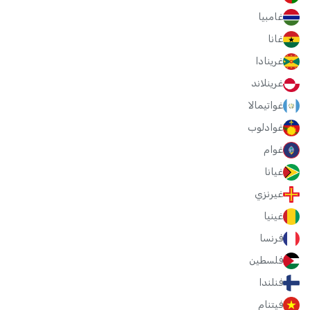
غامبيا
غانا
غرينادا
غرينلاند
غواتيمالا
غوادلوب
غوام
غيانا
غيرنزي
غينيا
فرنسا
فلسطين
فنلندا
فيتنام