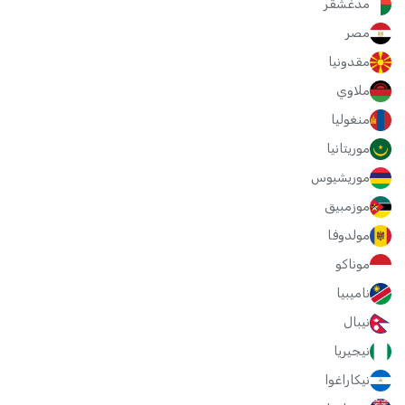
مدغشقر
مصر
مقدونيا
ملاوي
منغوليا
موريتانيا
موريشيوس
موزمبيق
مولدوفا
موناكو
ناميبيا
نيبال
نيجيريا
نيكاراغوا