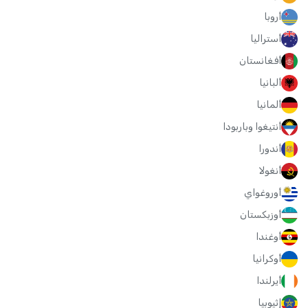
أروبا
أستراليا
أفغانستان
ألبانيا
ألمانيا
أنتيغوا وباربودا
أندورا
أنغولا
أوروغواي
أوزبكستان
أوغندا
أوكرانيا
أيرلندا
إثيوبيا