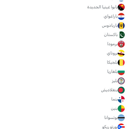
بابوا غينيا الجديدة
باراغواي
باربادوس
باكستان
برمودا
بروناي
بلجيكا
بلغاريا
بليز
بنغلاديش
بنما
بنين
بوتسوانا
بورتو ريكو