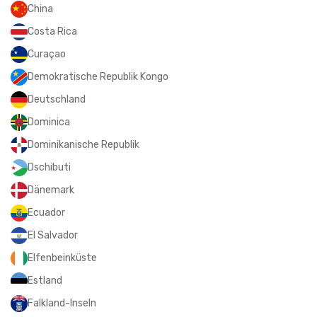
China
Costa Rica
Curaçao
Demokratische Republik Kongo
Deutschland
Dominica
Dominikanische Republik
Dschibuti
Dänemark
Ecuador
El Salvador
Elfenbeinküste
Estland
Falkland-Inseln