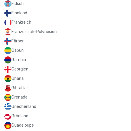
Fidschi
Finnland
Frankreich
Französisch-Polynesien
Färöer
Gabun
Gambia
Georgien
Ghana
Gibraltar
Grenada
Griechenland
Grönland
Guadeloupe