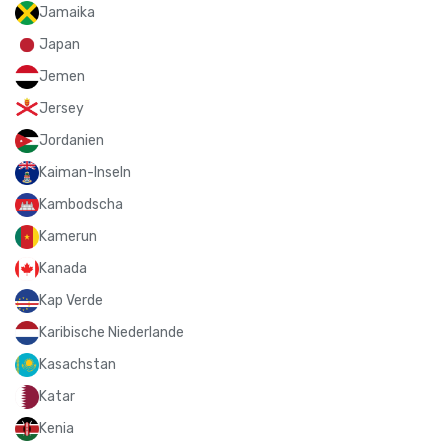
Jamaika
Japan
Jemen
Jersey
Jordanien
Kaiman-Inseln
Kambodscha
Kamerun
Kanada
Kap Verde
Karibische Niederlande
Kasachstan
Katar
Kenia