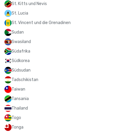
St. Kitts und Nevis
St. Lucia
St. Vincent und die Grenadinen
Sudan
Swasiland
Südafrika
Südkorea
Südsudan
Tadschikistan
Taiwan
Tansania
Thailand
Togo
Tonga