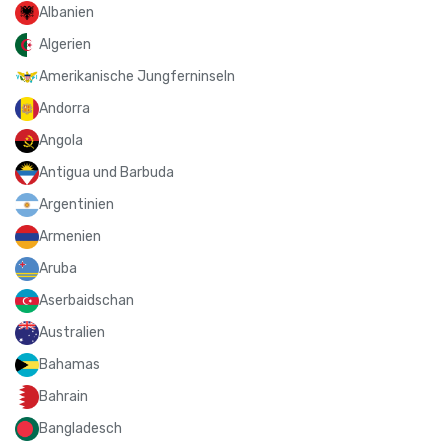
Albanien
Algerien
Amerikanische Jungferninseln
Andorra
Angola
Antigua und Barbuda
Argentinien
Armenien
Aruba
Aserbaidschan
Australien
Bahamas
Bahrain
Bangladesch