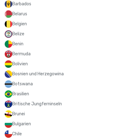
Barbados
Belarus
Belgien
Belize
Benin
Bermuda
Bolivien
Bosnien und Herzegowina
Botswana
Brasilien
Britische Jungferninseln
Brunei
Bulgarien
Chile