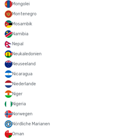
Mongolei
Montenegro
Mosambik
Namibia
Nepal
Neukaledonien
Neuseeland
Nicaragua
Niederlande
Niger
Nigeria
Norwegen
Nördliche Marianen
Oman