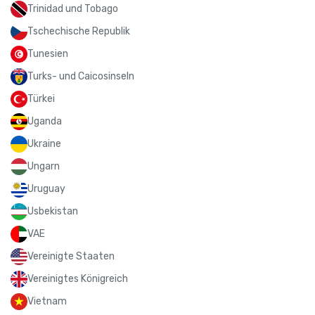
Trinidad und Tobago
Tschechische Republik
Tunesien
Turks- und Caicosinseln
Türkei
Uganda
Ukraine
Ungarn
Uruguay
Usbekistan
VAE
Vereinigte Staaten
Vereinigtes Königreich
Vietnam