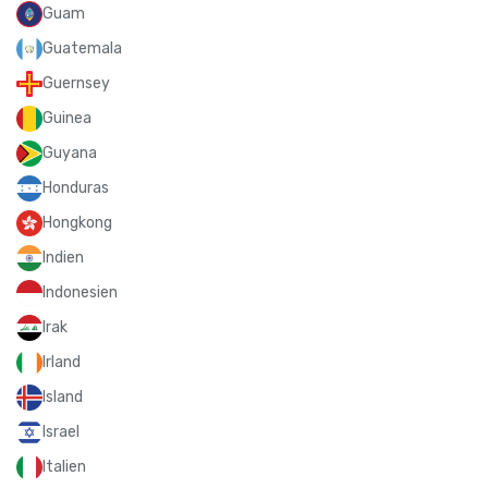
Guam
Guatemala
Guernsey
Guinea
Guyana
Honduras
Hongkong
Indien
Indonesien
Irak
Irland
Island
Israel
Italien