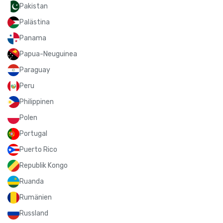
Pakistan
Palästina
Panama
Papua-Neuguinea
Paraguay
Peru
Philippinen
Polen
Portugal
Puerto Rico
Republik Kongo
Ruanda
Rumänien
Russland