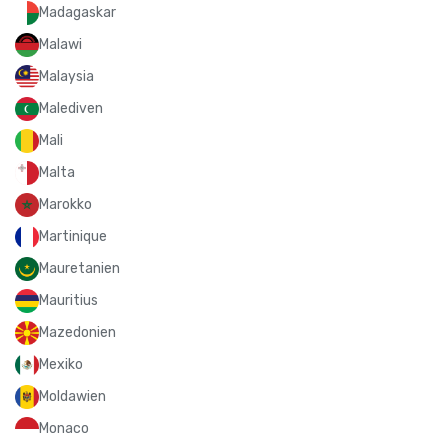
Madagaskar
Malawi
Malaysia
Malediven
Mali
Malta
Marokko
Martinique
Mauretanien
Mauritius
Mazedonien
Mexiko
Moldawien
Monaco